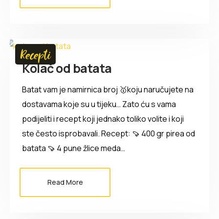
Recepti
Kolač od batata
Batat vam je namirnica broj 🥇koju naručujete na
dostavama koje su u tijeku… Zato ću s vama
podijeliti i recept koji jednako toliko volite i koji
ste često isprobavali. Recept: 🍠 400 gr pirea od
batata 🍠 4 pune žlice meda…
Read More