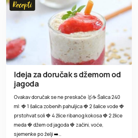
Recepti
Ideja za doručak s džemom od
jagoda
Ovakav doručak se ne preskače 🥇☕ Šalica 240
ml: 🍓 1 šalica zobenih pahuljica 🍓 2 šalice vode 🍓
prstohvat soli 🍓 4 žlice ribanog kokosa 🍓 2 žlice
meda 🍓 džem od jagoda 🍓 začini, voće,
sjemenke po želji ➡️…