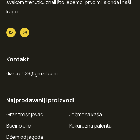
svakom trenutku znali što jedemo, prvo mi, a onda i naši
kupci.
Kontakt
dianap528@gmail.com
Najprodavaniji proizvodi
Grah trešnjevac
Ječmena kaša
Bućino ulje
Kukuruzna palenta
Džem od jagoda