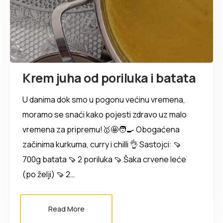
Krem juha od poriluka i batata
U danima dok smo u pogonu većinu vremena,
moramo se snaći kako pojesti zdravo uz malo
vremena za pripremu!🥇🤩🧑‍🍳 Obogaćena
začinima kurkuma, curry i chilli 👌 Sastojci: 🍠
700g batata 🍠 2 poriluka 🍠 Šaka crvene leće
(po želji) 🍠 2…
Read More