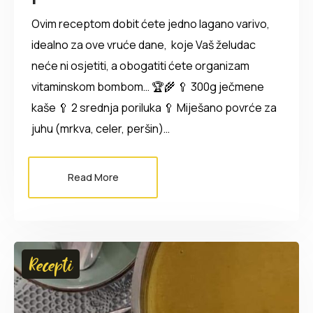
Ovim receptom dobit ćete jedno lagano varivo,
idealno za ove vruće dane, koje Vaš želudac
neće ni osjetiti, a obogatiti ćete organizam
vitaminskom bombom… 🏆🌾 🥄 300g ječmene
kaše 🥄 2 srednja poriluka 🥄 Miješano povrće za
juhu (mrkva, celer, peršin)…
Read More
Recepti