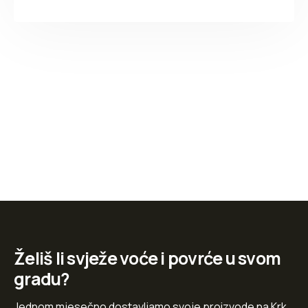
Želiš li svježe voće i povrće u svom
gradu?
Jednom mjesečno dostavljamo svoje proizvode na Krk,