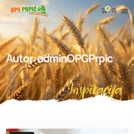
0
Autor:
adminOPGPrpic
Inspiracija