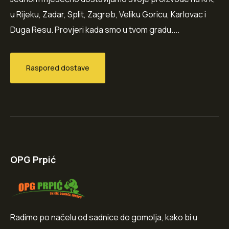
u Rijeku, Zadar, Split, Zagreb, Veliku Goricu, Karlovac i
Duga Resu. Provjeri kada smo u tvom gradu....
Raspored dostave
OPG Prpić
Radimo po načelu od sadnice do gomolja, kako bi u