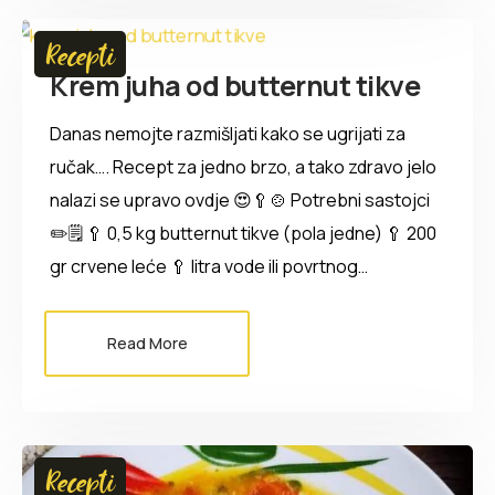
Recepti
Krem juha od butternut tikve
Danas nemojte razmišljati kako se ugrijati za
ručak…. Recept za jedno brzo, a tako zdravo jelo
nalazi se upravo ovdje 😍🥄🍲 Potrebni sastojci
✏️🗒️ 🥄 0,5 kg butternut tikve (pola jedne) 🥄 200
gr crvene leće 🥄 litra vode ili povrtnog…
Read More
Recepti