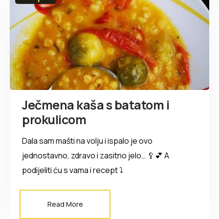
Ječmena kaša s batatom i
prokulicom
Dala sam mašti na volju i ispalo je ovo
jednostavno, zdravo i zasitno jelo… 🥄💕 A
podijeliti ću s vama i recept ⤵️
Read More