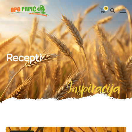
0
Recepti
Inspiracija