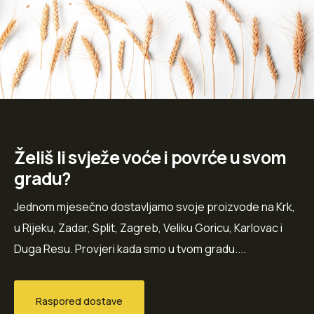
Želiš li svježe voće i povrće u svom
gradu?
Jednom mjesečno dostavljamo svoje proizvode na Krk,
u Rijeku, Zadar, Split, Zagreb, Veliku Goricu, Karlovac i
Duga Resu. Provjeri kada smo u tvom gradu....
Raspored dostave