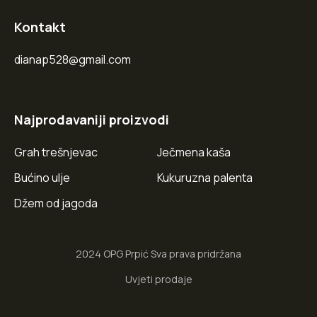
Kontakt
dianap528@gmail.com
Najprodavaniji proizvodi
Grah trešnjevac
Ječmena kaša
Bućino ulje
Kukuruzna palenta
Džem od jagoda
2024 OPG Prpić Sva prava pridržana
Uvjeti prodaje