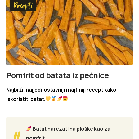
Recepti
Pomfrit od batata iz pećnice
Najbrži, najjednostavniji i najfiniji recept kako
iskoristiti batat.
Batat narezati na ploške kao za
pomfrit.