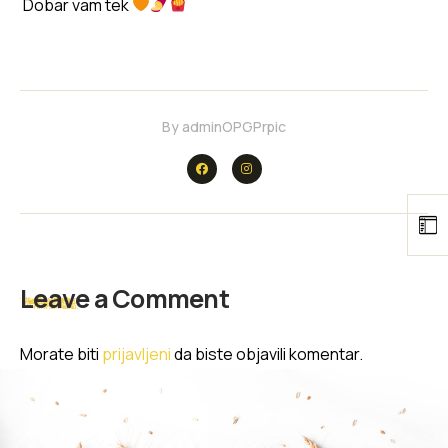
Dobar vam tek
By
adminOPGPrpic
Leave a Comment
Morate biti
prijavljeni
da biste objavili komentar.