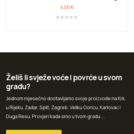
4,00
€
Rated
0
out
of
5
Želiš li svježe voće i povrće u svom
gradu?
Jednom mjesečno dostavljamo svoje proizvode na Krk,
u Rijeku, Zadar, Split, Zagreb, Veliku Goricu, Karlovac i
Duga Resu. Provjeri kada smo u tvom gradu....