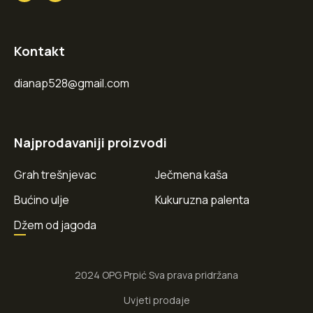
Kontakt
dianap528@gmail.com
Najprodavaniji proizvodi
Grah trešnjevac
Ječmena kaša
Bućino ulje
Kukuruzna palenta
Džem od jagoda
2024 OPG Prpić Sva prava pridržana
Uvjeti prodaje