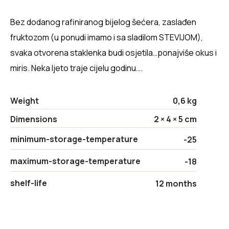
Bez dodanog rafiniranog bijelog šećera, zaslađen
fruktozom (u ponudi imamo i sa sladilom STEVIJOM),
svaka otvorena staklenka budi osjetila…ponajviše okus i
miris. Neka ljeto traje cijelu godinu….
Weight
0,6 kg
Dimensions
2 × 4 × 5 cm
minimum-storage-temperature
-25
maximum-storage-temperature
-18
shelf-life
12 months