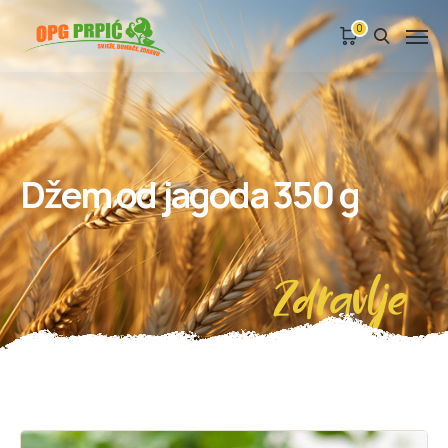
0
Džem od jagoda 350 g
Zdravlje