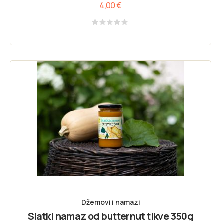
4,00
€
Rated
0
out
of
5
Džemovi i namazi
Slatki namaz od butternut tikve 350g