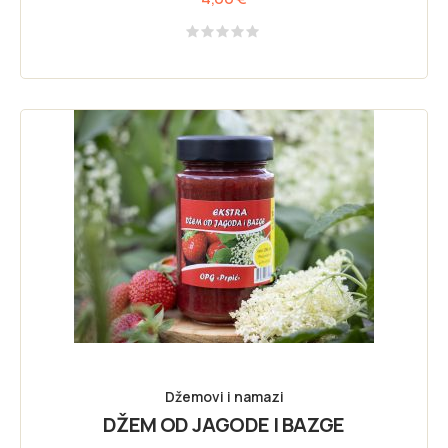
Rated
0
out
of
5
Džemovi i namazi
DŽEM OD JAGODE I BAZGE