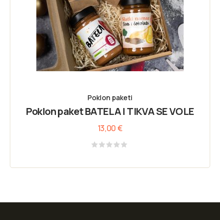
Poklon paketi
Poklon paket BATELA I TIKVA SE VOLE
13,00
€
Rated
0
out
of
5