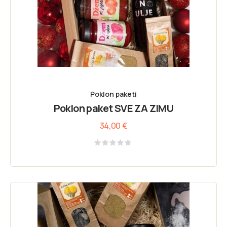
Poklon paketi
Poklon paket SVE ZA ZIMU
34,00
€
Rated
0
out
of
5