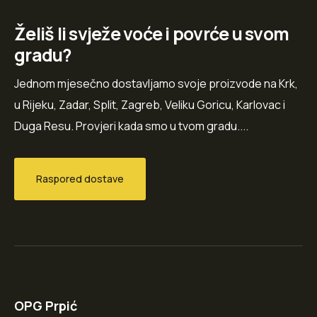
Želiš li svježe voće i povrće u svom
gradu?
Jednom mjesečno dostavljamo svoje proizvode na Krk,
u Rijeku, Zadar, Split, Zagreb, Veliku Goricu, Karlovac i
Duga Resu. Provjeri kada smo u tvom gradu....
Raspored dostave
OPG Prpić