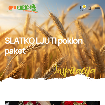
0
SLATKO LJUTI poklon
paket
Inspiracija