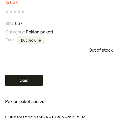
15,00
€
Rated
0
SKU:
037
out
of
Category:
Poklon paketi
5
Tag:
bučino ulje
Out of stock
Opis
Poklon paket sadrži:
Ljuti namaz od paprike – Ljutko Prpić 250g