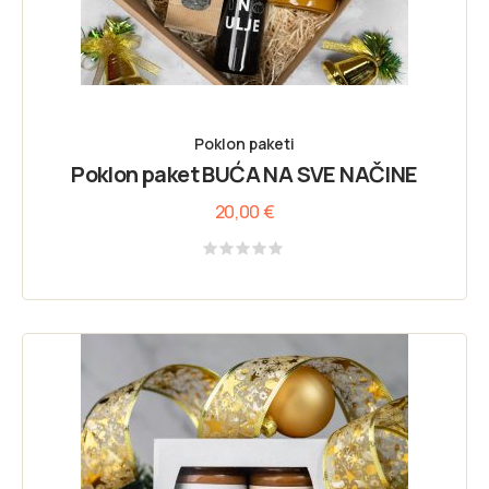
Poklon paketi
Poklon paket BUĆA NA SVE NAČINE
20,00
€
Rated
0
out
of
5