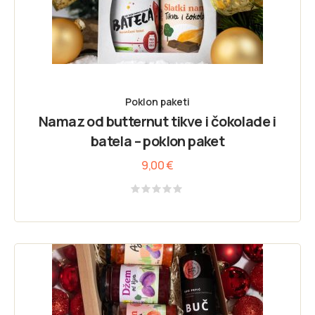
Poklon paketi
Namaz od butternut tikve i čokolade i
batela – poklon paket
9,00
€
Rated
0
out
of
5