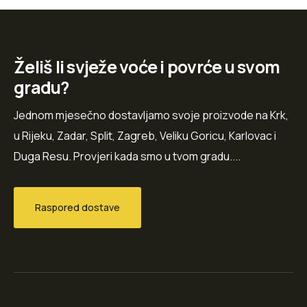
Želiš li svježe voće i povrće u svom
gradu?
Jednom mjesečno dostavljamo svoje proizvode na Krk,
u Rijeku, Zadar, Split, Zagreb, Veliku Goricu, Karlovac i
Duga Resu. Provjeri kada smo u tvom gradu....
Raspored dostave