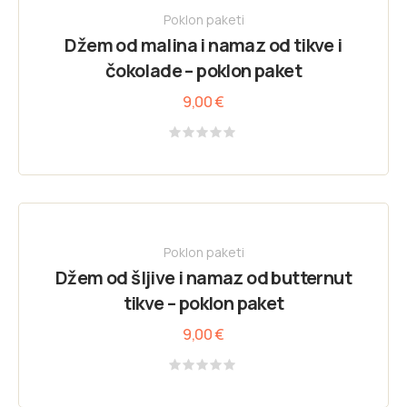
Poklon paketi
Džem od malina i namaz od tikve i
čokolade – poklon paket
9,00
€
Rated
0
out
of
5
Poklon paketi
Džem od šljive i namaz od butternut
tikve – poklon paket
9,00
€
Rated
0