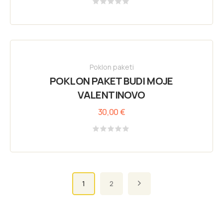
Rated
0
out
of
5
Poklon paketi
POKLON PAKET BUDI MOJE
VALENTINOVO
30,00
€
Rated
0
out
of
5
Pagination
1
2