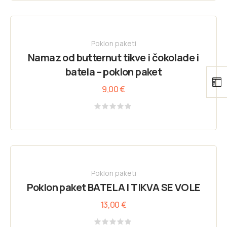
out
of
5
Poklon paketi
Namaz od butternut tikve i čokolade i
batela – poklon paket
9,00
€
Rated
0
out
of
5
Poklon paketi
Poklon paket BATELA I TIKVA SE VOLE
13,00
€