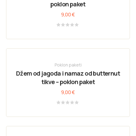
poklon paket
9,00
€
Rated
0
out
of
5
Poklon paketi
Džem od jagoda i namaz od butternut
tikve – poklon paket
9,00
€
Rated
0
out
of
5