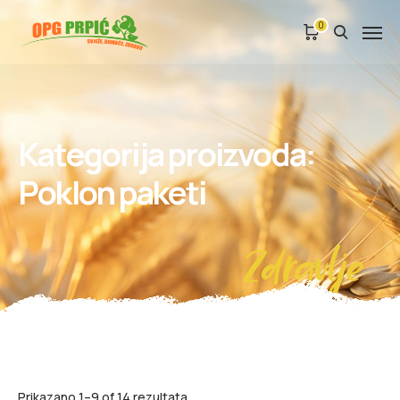
0
Kategorija proizvoda:
Poklon paketi
Zdravlje
Prikazano 1–9 of 14 rezultata