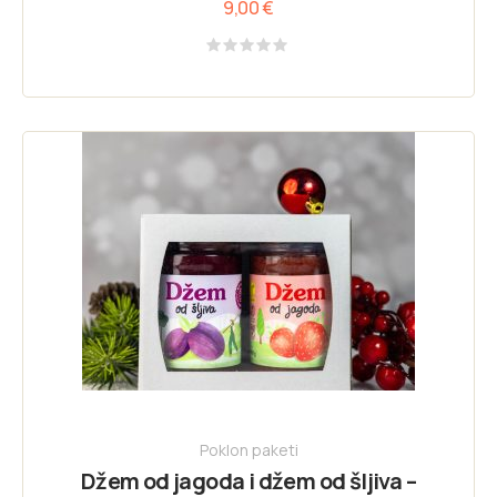
9,00
€
Rated
0
out
of
5
Poklon paketi
Džem od jagoda i džem od šljiva –