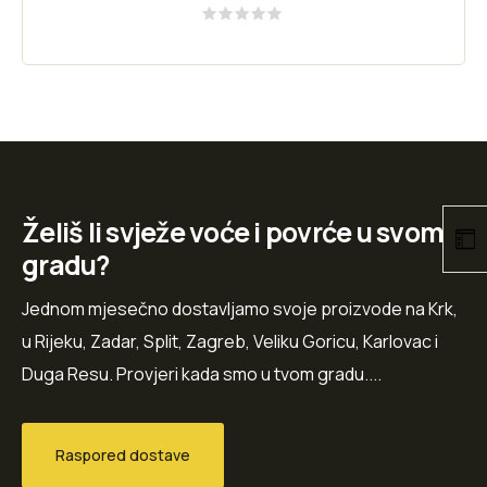
Rated
0
out
of
5
Želiš li svježe voće i povrće u svom
gradu?
Jednom mjesečno dostavljamo svoje proizvode na Krk,
u Rijeku, Zadar, Split, Zagreb, Veliku Goricu, Karlovac i
Duga Resu. Provjeri kada smo u tvom gradu....
Raspored dostave