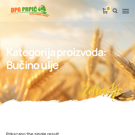
0
Kategorija proizvoda:
Bučino ulje
Zdravlje
Prikazano the single result