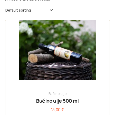
Bučino ulje
Bučino ulje 500 ml
15,00
€