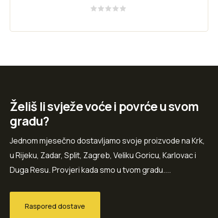
Rated
0
out
of
5
Želiš li svježe voće i povrće u svom
gradu?
Jednom mjesečno dostavljamo svoje proizvode na Krk,
u Rijeku, Zadar, Split, Zagreb, Veliku Goricu, Karlovac i
Duga Resu. Provjeri kada smo u tvom gradu....
Raspored dostave