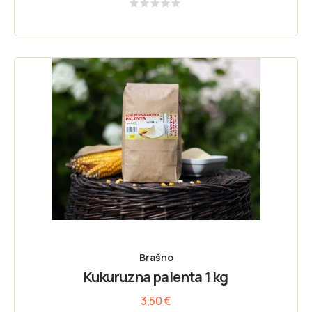
Rated
0
out
of
5
Brašno
Kukuruzna palenta 1 kg
3,50
€