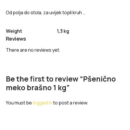
Od polja do stola, za uvijek topli kruh …
Weight
1,3 kg
Reviews
There are no reviews yet.
Be the first to review “Pšenično
meko brašno 1 kg”
You must be
logged in
to post a review.