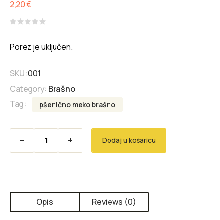
2,20
€
Rated
0
Porez je uključen.
out
of
5
SKU:
001
Category:
Brašno
Tag:
pšenično meko brašno
Pšenično meko brašno 1 kg quantity
Dodaj u košaricu
Opis
Reviews (0)