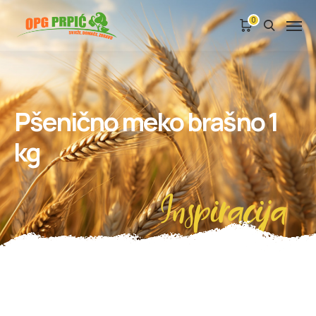
0
Pšenično meko brašno 1
kg
Inspiracija