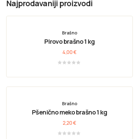
Najprodavaniji proizvodi
Brašno
Pirovo brašno 1 kg
4,00
€
Rated
0
out
of
5
Brašno
Pšenično meko brašno 1 kg
2,20
€