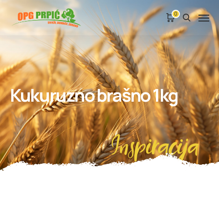
0
Kukuruzno brašno 1kg
Inspiracija