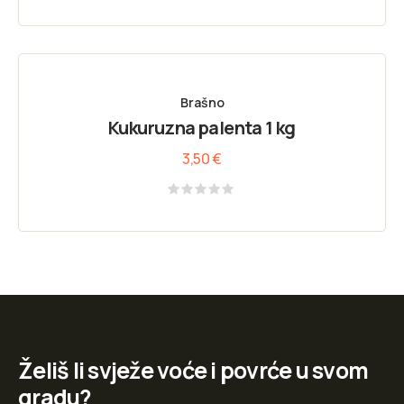
Rated
0
out
of
5
Brašno
Kukuruzna palenta 1 kg
3,50
€
Rated
0
out
of
5
Želiš li svježe voće i povrće u svom
gradu?