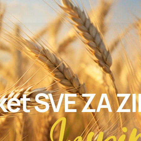
ket SVE ZA Z
Inspi