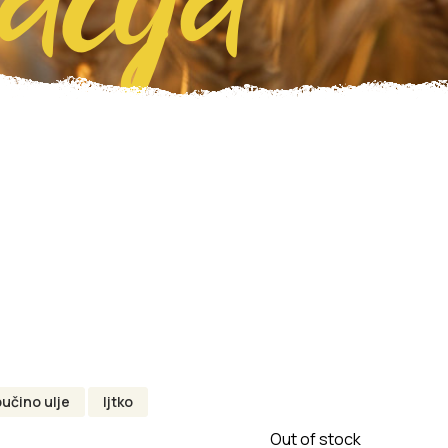
bučino ulje
ljtko
Out of stock