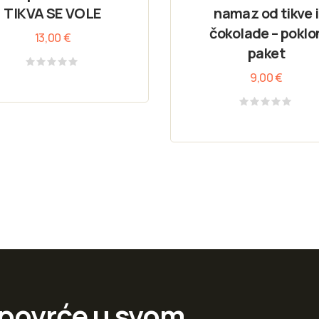
TIKVA SE VOLE
namaz od tikve i
čokolade – poklo
13,00
€
paket
9,00
€
Rated
0
out
of
Rated
5
0
out
of
5
 i povrće u svom