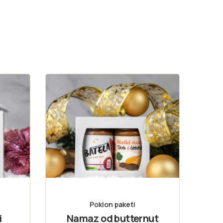
Poklon paketi
i
Namaz od butternut