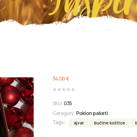
34,00
€
Rated
0
SKU:
035
out
of
Category:
Poklon paketi
5
Tags:
ajvar
bučine koštice