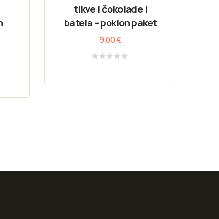
tikve i čokolade i
n
batela – poklon paket
9,00
€
Rated
0
out
of
5