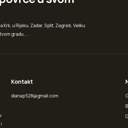
k, u Rijeku, Zadar, Split, Zagreb, Veliku
tvom gradu....
Kontakt
dianap528@gmail.com
G
B
u
D
i