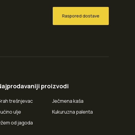
Raspored dostave
Najprodavaniji proizvodi
rah trešnjevac
Ječmena kaša
ućino ulje
Kukuruzna palenta
žem od jagoda