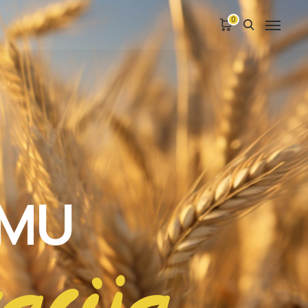
0
IMU
racija