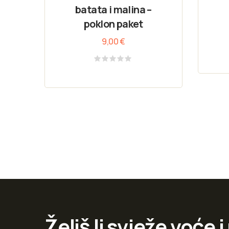
batata i malina –
poklon paket
9,00
€
Rated
0
out
of
5
Želiš li svježe voće