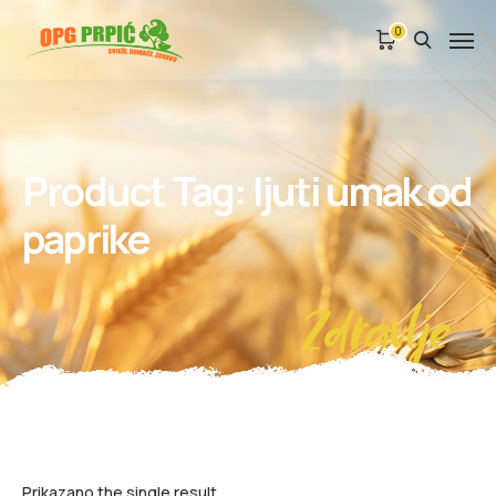
0
Product Tag: ljuti umak od
paprike
Zdravlje
Prikazano the single result