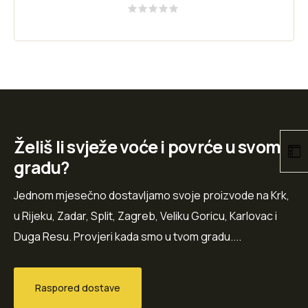
Rated
0
out
of
5
Želiš li svježe voće i povrće u svom
gradu?
Jednom mjesečno dostavljamo svoje proizvode na Krk,
u Rijeku, Zadar, Split, Zagreb, Veliku Goricu, Karlovac i
Duga Resu. Provjeri kada smo u tvom gradu....
Raspored dostave