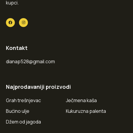
kupci.
Kontakt
dianap528@gmail.com
Najprodavaniji proizvodi
Grah trešnjevac
Ječmena kaša
Bućino ulje
Kukuruzna palenta
Džem od jagoda