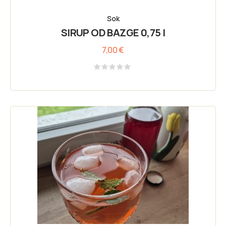
Sok
SIRUP OD BAZGE 0,75 l
7,00
€
Rated
0
out
of
5