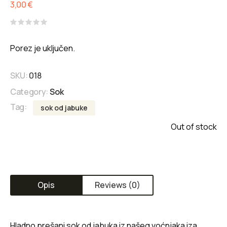
3,00
€
Rated
0
Porez je uključen.
out
of
5
SKU:
018
Category:
Sok
Tag:
sok od jabuke
Out of stock
Opis
Reviews (0)
Hladno prešani sok od jabuka iz našeg voćnjaka iza