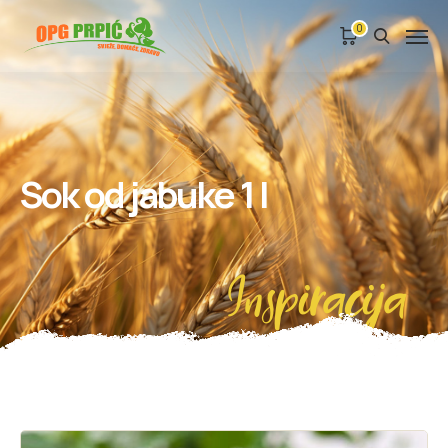
0
Sok od jabuke 1 l
Inspiracija