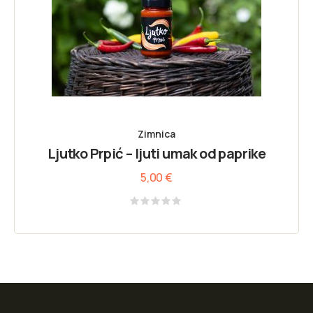
Zimnica
Ljutko Prpić – ljuti umak od paprike
5,00
€
Rated
0
out
of
5