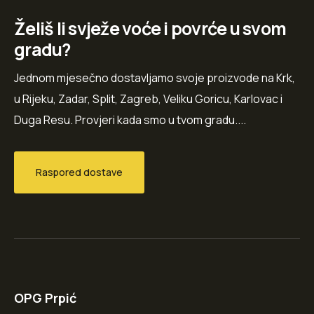
Želiš li svježe voće i povrće u svom
gradu?
Jednom mjesečno dostavljamo svoje proizvode na Krk,
u Rijeku, Zadar, Split, Zagreb, Veliku Goricu, Karlovac i
Duga Resu. Provjeri kada smo u tvom gradu....
Raspored dostave
OPG Prpić