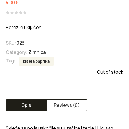
5,00
€
Rated
0
Porez je uključen.
out
of
5
SKU:
023
Category:
Zimnica
Tag:
kisela paprika
Out of stock
Opis
Reviews (0)
Svježe sa polja uskočile su u začine i tegle ! Ukusan