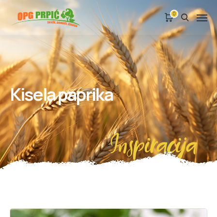
0
Kisela paprika
Inspiracija