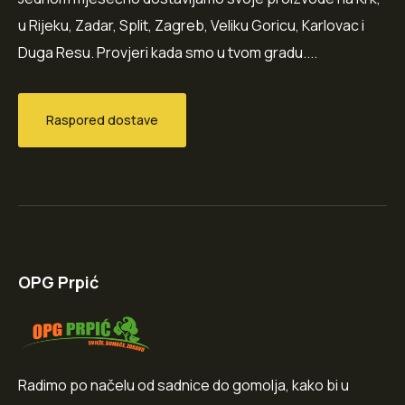
u Rijeku, Zadar, Split, Zagreb, Veliku Goricu, Karlovac i
Duga Resu. Provjeri kada smo u tvom gradu....
Raspored dostave
OPG Prpić
Radimo po načelu od sadnice do gomolja, kako bi u