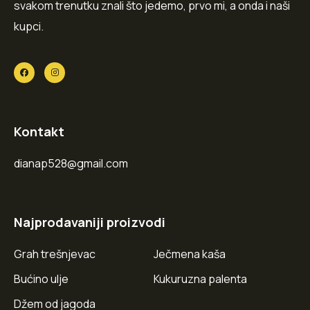
svakom trenutku znali što jedemo, prvo mi, a onda i naši
kupci.
Kontakt
dianap528@gmail.com
Najprodavaniji proizvodi
Grah trešnjevac
Ječmena kaša
Bućino ulje
Kukuruzna palenta
Džem od jagoda