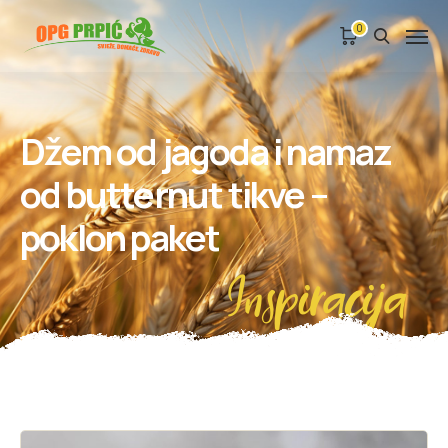
0
Džem od jagoda i namaz
od butternut tikve –
poklon paket
Inspiracija