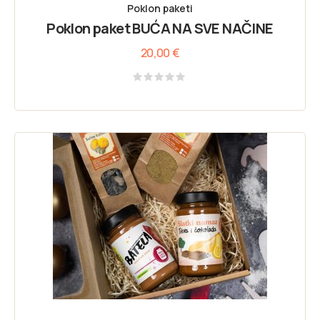
Poklon paketi
Poklon paket BUĆA NA SVE NAČINE
20,00
€
Rated
0
out
of
5