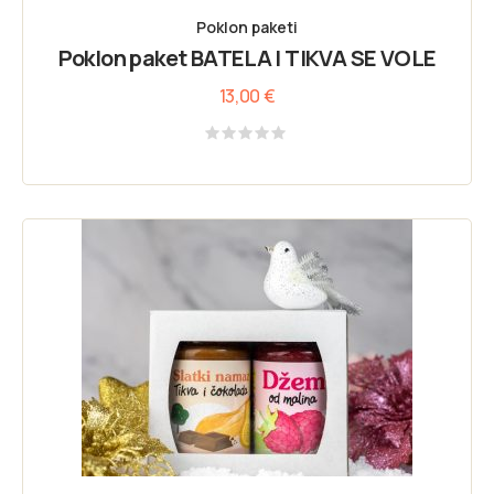
Poklon paketi
Poklon paket BATELA I TIKVA SE VOLE
13,00
€
Rated
0
out
of
5