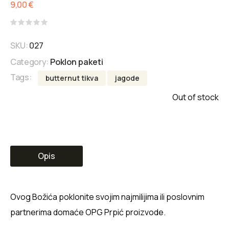
9,00
€
Rated
0
SKU:
027
out
of
Category:
Poklon paketi
5
Tags:
butternut tikva
jagode
Out of stock
Opis
Ovog Božića poklonite svojim najmilijima ili poslovnim
partnerima domaće OPG Prpić proizvode.