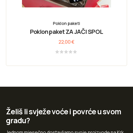
Poklon paketi
Poklon paket ZA JAČI SPOL
22,00
€
Rated
0
out
of
5
Želiš li svježe voće i povrće u svom
gradu?
Jednom mjesečno dostavljamo svoje proizvode na Krk,