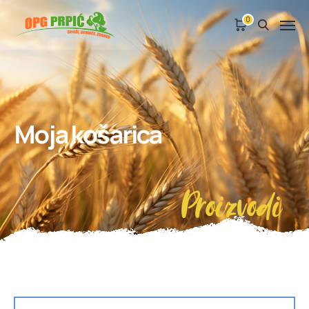
0
Moja košarica
Proizvodi