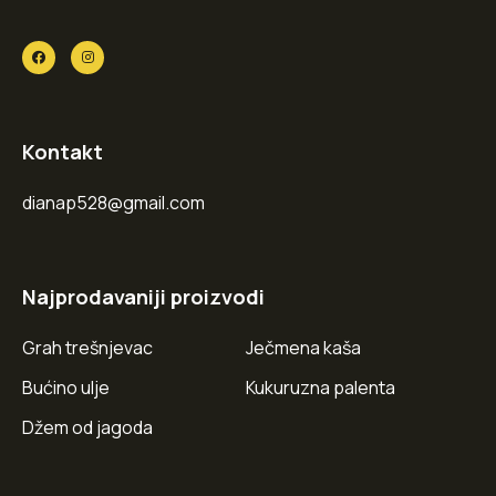
Kontakt
dianap528@gmail.com
Najprodavaniji proizvodi
Grah trešnjevac
Ječmena kaša
Bućino ulje
Kukuruzna palenta
Džem od jagoda