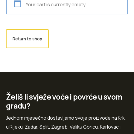
Your cart is currently empty.
Return to shop
Želiš li svježe voće i povrće u svom
gradu?
Jednom mjesečno dostavljamo svoje proizvode na Krk,
u Rijeku, Zadar, Split, Zagreb, Veliku Goricu, Karlovac i